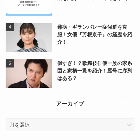
難病・ギランバレー症候群を克
服！女優『芳根京子』の経歴を紹
介！
似すぎ！？歌舞伎俳優一族の家系
図と家柄一覧を紹介！屋号に序列
はある？
アーカイブ
ア
ー
カ