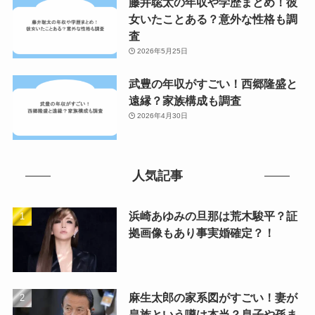
藤井聡太の年収や学歴まとめ！彼
女いたことある？意外な性格も調
査
2026年5月25日
武豊の年収がすごい！西郷隆盛と
遠縁？家族構成も調査
2026年4月30日
人気記事
浜崎あゆみの旦那は荒木駿平？証
拠画像もあり事実婚確定？！
麻生太郎の家系図がすごい！妻が
皇族という噂は本当？息子や孫ま