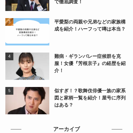
で徹底調査！
平愛梨の両親や兄弟などの家族構
成を紹介！ハーフって噂は本当？
難病・ギランバレー症候群を克
服！女優『芳根京子』の経歴を紹
介！
似すぎ！？歌舞伎俳優一族の家系
図と家柄一覧を紹介！屋号に序列
はある？
アーカイブ