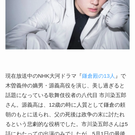
現在放送中のNHK大河ドラマ『
鎌倉殿の13人
』で
木曽義仲の嫡男・源義高役を演じ、美し過ぎると
話題になっている歌舞伎役者の八代目 市川染五郎
さん。源義高は、12歳の時に人質として鎌倉の頼
朝のもとに送られ、父の死後は政争の末に討たれ
るという悲劇的な役柄でした。市川染五郎さんは5
話にわたっての出演のみでしたが、5月1日の最後