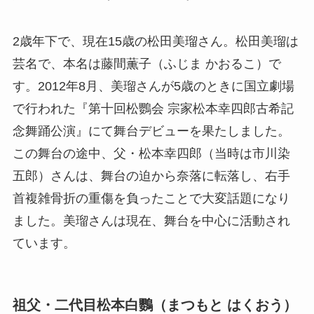
2歳年下で、現在15歳の松田美瑠さん。松田美瑠は
芸名で、本名は藤間薫子（ふじま かおるこ）で
す。2012年8月、美瑠さんが5歳のときに国立劇場
で行われた『第十回松鸚会 宗家松本幸四郎古希記
念舞踊公演』にて舞台デビューを果たしました。
この舞台の途中、父・松本幸四郎（当時は市川染
五郎）さんは、舞台の迫から奈落に転落し、右手
首複雑骨折の重傷を負ったことで大変話題になり
ました。美瑠さんは現在、舞台を中心に活動され
ています。
祖父・二代目松本白鸚（まつもと はくおう）