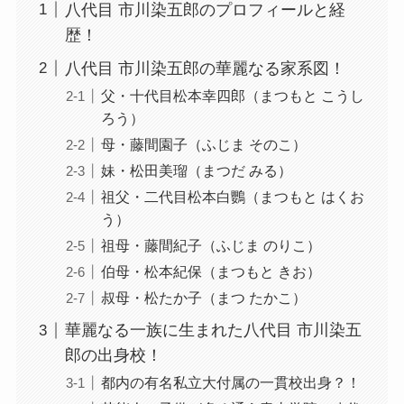
八代目 市川染五郎のプロフィールと経
歴！
八代目 市川染五郎の華麗なる家系図！
父・十代目松本幸四郎（まつもと こうし
ろう）
母・藤間園子（ふじま そのこ）
妹・松田美瑠（まつだ みる）
祖父・二代目松本白鸚（まつもと はくお
う）
祖母・藤間紀子（ふじま のりこ）
伯母・松本紀保（まつもと きお）
叔母・松たか子（まつ たかこ）
華麗なる一族に生まれた八代目 市川染五
郎の出身校！
都内の有名私立大付属の一貫校出身？！