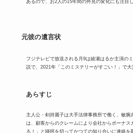
あるので、お2人の15年間の外見の変化にも注目
元彼の遺言状
フジテレビで放送される月
9
は綾瀬はるか主演の
説で、
2021
年「このミステリーがすごい！」で大
あらすじ
主人公・剣持麗子は大手法律事務所で働く、敏腕
は、顧客からのクレームにより会社からボーナス
る！」と啖呵を切ってかつての知り合いに連絡を