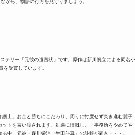
しながら、物語の行方を見守りましょう。
ミステリー「元彼の遺言状」です。原作は新川帆立による同名
賞を受賞しています。
弁護士。お金と勝ちにこだわり、周りに忖度せず突き進む麗子
カットを言い渡されます。処遇に憤慨し、「事務所をやめてや
取る中、元彼・森川栄治（生田斗真）の訃報が届き・・・。