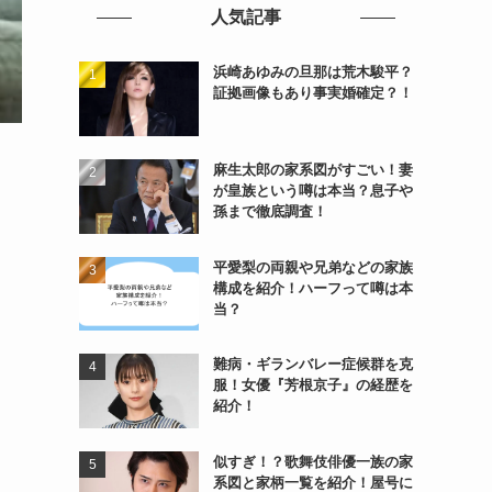
人気記事
浜崎あゆみの旦那は荒木駿平？
証拠画像もあり事実婚確定？！
麻生太郎の家系図がすごい！妻
が皇族という噂は本当？息子や
孫まで徹底調査！
平愛梨の両親や兄弟などの家族
構成を紹介！ハーフって噂は本
当？
難病・ギランバレー症候群を克
服！女優『芳根京子』の経歴を
紹介！
似すぎ！？歌舞伎俳優一族の家
系図と家柄一覧を紹介！屋号に