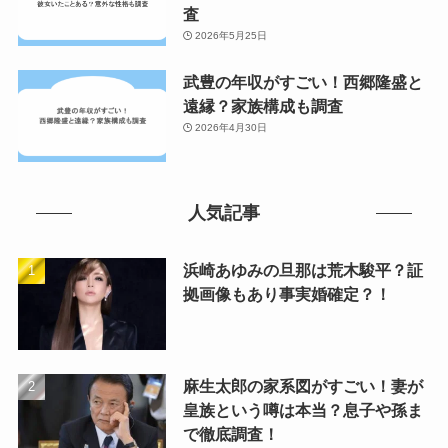
査
2026年5月25日
武豊の年収がすごい！西郷隆盛と
遠縁？家族構成も調査
2026年4月30日
人気記事
浜崎あゆみの旦那は荒木駿平？証
拠画像もあり事実婚確定？！
麻生太郎の家系図がすごい！妻が
皇族という噂は本当？息子や孫ま
で徹底調査！