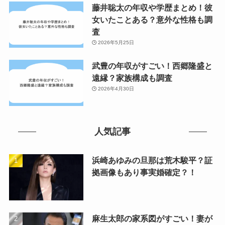
藤井聡太の年収や学歴まとめ！彼
女いたことある？意外な性格も調
査
2026年5月25日
武豊の年収がすごい！西郷隆盛と
遠縁？家族構成も調査
2026年4月30日
人気記事
浜崎あゆみの旦那は荒木駿平？証
拠画像もあり事実婚確定？！
麻生太郎の家系図がすごい！妻が